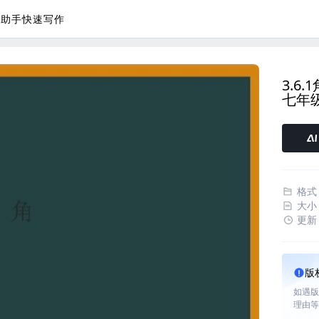
议助手
快速写作
3.6
七年
格式
大小
更新
版
如遇版
理由等