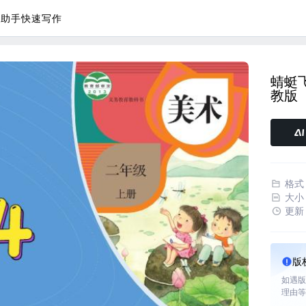
议助手
快速写作
蜻蜓飞
教版
格式
大小
更新
版
如遇版
理由等